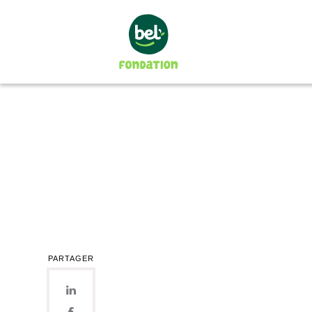
La Fondation
Notre mission
Notre gouvernance
Les projets soutenus
En 2024
En 2023
En 2022
En 2021
PARTAGER
En 2020
2008-2019