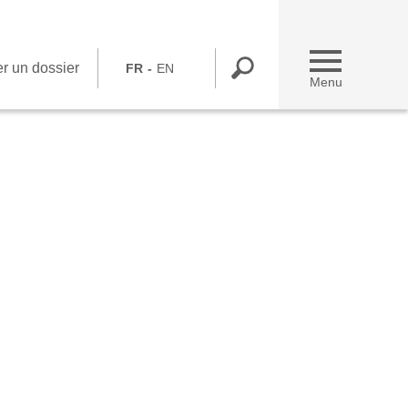
r un dossier
FR
EN
Menu
Déposer un dossier
Vous êtes une association
Vous travaillez chez Bel
Contactez-nous