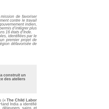
mission de favoriser
ment contre le travail
 gouvernement indien,
permis d’intégrer plus
ans 16 états d’Inde.
es, identifiées par le
un premier projet de
région défavorisée de
ia construit un
e des ateliers
s («
The Child Labor
Hand India a identifié
 déjeuners sains et