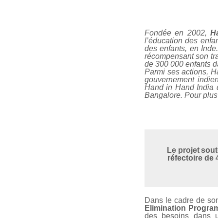
Fondée en 2002,
H
l’éducation des enfan
des enfants, en Inde
récompensant son trav
de 300 000 enfants da
Parmi ses actions, Ha
gouvernement indien
Hand in Hand India q
Bangalore. Pour plus 
Le projet sout
réfectoire de
Dans le cadre de son 
Elimination Progra
des besoins dans u