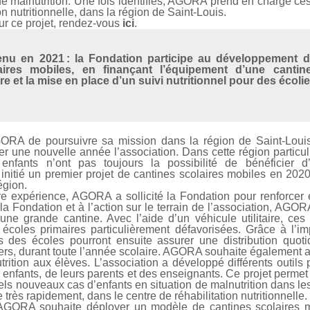
de malnutrition. Une fois identifiés, AGORA prend en charge ce
on nutritionnelle, dans la région de Saint-Louis.
ur ce projet, rendez-vous
ici
.
tenu en 2021 : la Fondation participe au développement 
aires mobiles, en finançant l’équipement d’une cantine
aire et la mise en place d’un suivi nutritionnel pour des écolie
ORA de poursuivre sa mission dans la région de Saint-Louis
 une nouvelle année l’association. Dans cette région particu
s enfants n’ont pas toujours la possibilité de bénéficier d
i initié un premier projet de cantines scolaires mobiles en 20
région.
re expérience, AGORA a sollicité la Fondation pour renforcer e
a Fondation et à l’action sur le terrain de l’association, AGO
une grande cantine. Avec l’aide d’un véhicule utilitaire, ces
s écoles primaires particulièrement défavorisées. Grâce à l’im
és des écoles pourront ensuite assurer une distribution quot
ers, durant toute l’année scolaire. AGORA souhaite également a
rition aux élèves. L’association a développé différents outils
s enfants, de leurs parents et des enseignants. Ce projet per
tiels nouveaux cas d’enfants en situation de malnutrition dans le
 très rapidement, dans le centre de réhabilitation nutritionnelle
 AGORA souhaite déployer un modèle de cantines scolaires mo