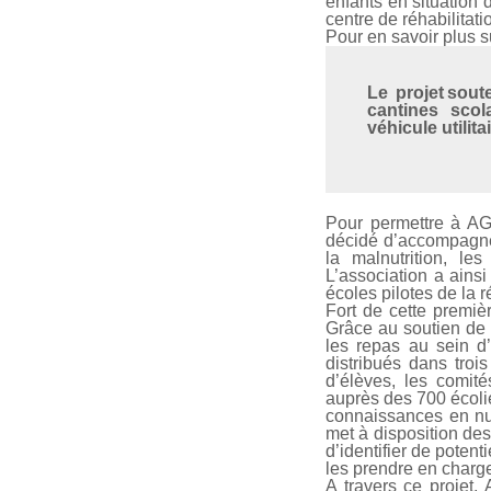
enfants en situation 
centre de réhabilitati
Pour en savoir plus s
Le projet sou
cantines scol
véhicule utilit
Pour permettre à AG
décidé d’accompagner
la malnutrition, le
L’association a ains
écoles pilotes de la 
Fort de cette premiè
Grâce au soutien de l
les repas au sein d’
distribués dans troi
d’élèves, les comit
auprès des 700 écoli
connaissances en nut
met à disposition de
d’identifier de poten
les prendre en charge
A travers ce projet,