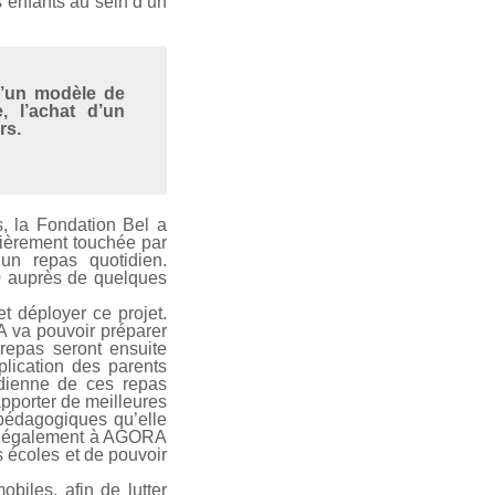
s enfants au sein d’un
d’un modèle de
, l’achat d’un
rs.
, la Fondation Bel a
lièrement touchée par
’un repas quotidien.
20 auprès de quelques
t déployer ce projet.
RA va pouvoir préparer
 repas seront ensuite
plication des parents
idienne de ces repas
pporter de meilleures
 pédagogiques qu’elle
met également à AGORA
s écoles et de pouvoir
.
biles, afin de lutter