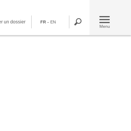
r un dossier
FR
EN
Menu
Déposer un dossier
Vous êtes une association
Vous travaillez chez Bel
Contactez-nous