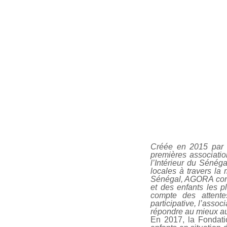
Créée en 2015 par 
premières associatio
l’Intérieur du Sénég
locales à travers l
Sénégal, AGORA conce
et des enfants les pl
compte des attentes
participative, l’asso
répondre au mieux au
En 2017, la Fondatio