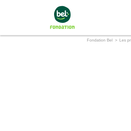
Fondation Bel
>
Les pr
La Fondation
Notre mission
Notre gouvernance
Les projets soutenus
En 2024
En 2023
En 2022
En 2021
En 2020
2008-2019