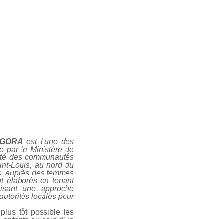
GORA
est l’une des
e par le Ministère de
santé des communautés
nt-Louis, au nord du
es, auprès des femmes
 élaborés en tenant
ilisant une approche
autorités locales pour
plus tôt possible les