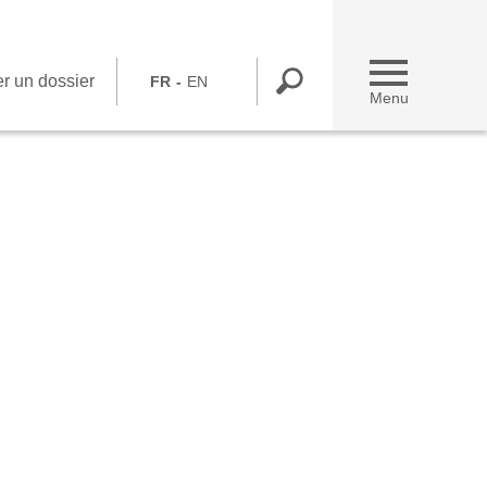
r un dossier
FR
EN
Menu
Déposer un dossier
Vous êtes une association
Vous travaillez chez Bel
Contactez-nous