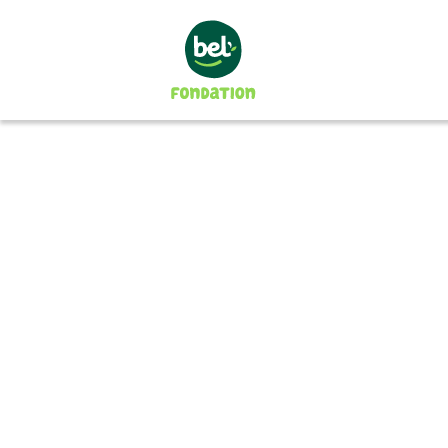
La Fondation
Notre mission
Notre gouvernance
Les projets soutenus
En 2024
En 2023
En 2022
En 2021
En 2020
2008-2019